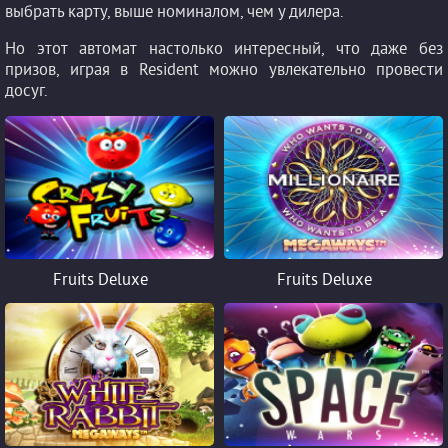
выбрать карту, выше номиналом, чем у дилера.
Но этот автомат настолько интересный, что даже без
призов, играя в Resident можно увлекательно провести
досуг.
Fruits Deluxe
Fruits Deluxe