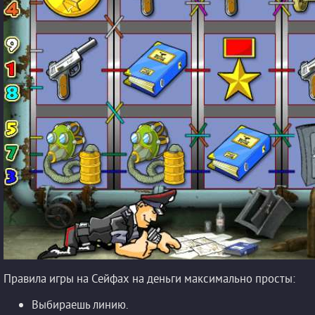
Правила игры на Сейфах на деньги максимально просты:
Выбираешь линию.