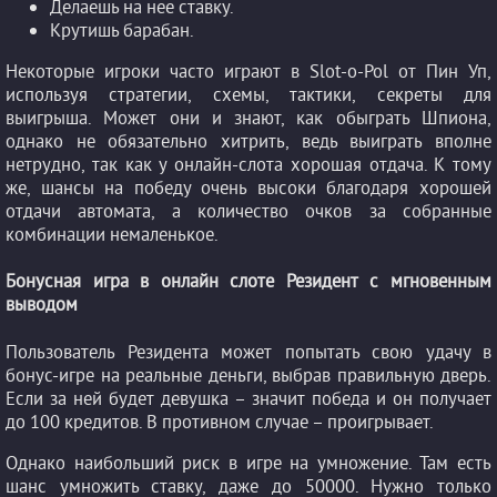
Делаешь на нее ставку.
Крутишь барабан.
Некоторые игроки часто играют в Slot-o-Pol от Пин Уп,
используя стратегии, схемы, тактики, секреты для
выигрыша. Может они и знают, как обыграть Шпиона,
однако не обязательно хитрить, ведь выиграть вполне
нетрудно, так как у онлайн-слота хорошая отдача. К тому
же, шансы на победу очень высоки благодаря хорошей
отдачи автомата, а количество очков за собранные
комбинации немаленькое.
Бонусная игра в онлайн слоте Резидент с мгновенным
выводом
Пользователь Резидента может попытать свою удачу в
бонус-игре на реальные деньги, выбрав правильную дверь.
Если за ней будет девушка – значит победа и он получает
до 100 кредитов. В противном случае – проигрывает.
Однако наибольший риск в игре на умножение. Там есть
шанс умножить ставку, даже до 50000. Нужно только