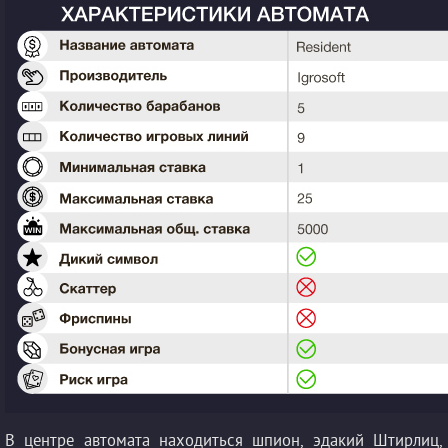
В центре автомата находиться шпион, эдакий Штирлиц,