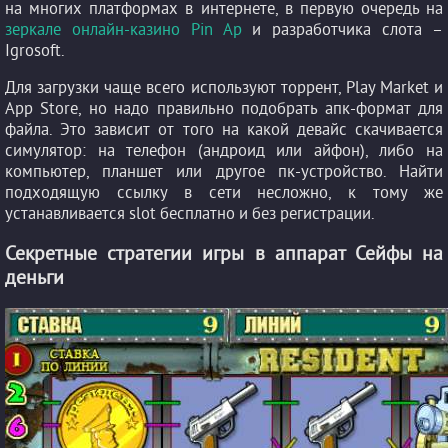
на многих платформах в интернете, в первую очередь на
зеркале онлайн-казино Pin Ap
и разработчика слота –
Igrosoft.
Для загрузки чаще всего используют торрент, Play Market и
App Store, но надо правильно подобрать апк-формат для
файла. Это зависит от того на какой девайс скачивается
симулятор: на телефон (андроид или айфон), либо на
компьютер, планшет или другое пк-устройство. Найти
подходящую ссылку в сети несложно, к тому же
устанавливается slot бесплатно и без регистрации.
Секретные стратегии игры в аппарат Сейфы на
деньги