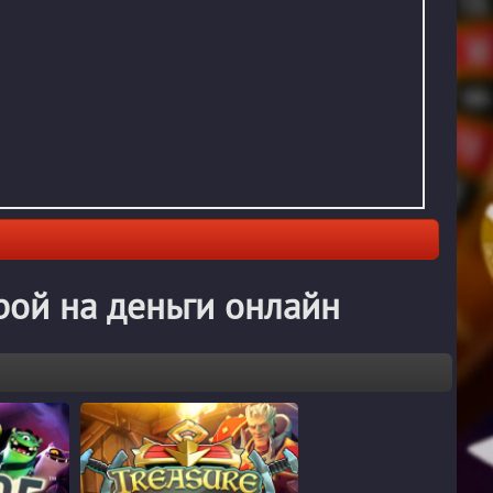
грой на деньги онлайн