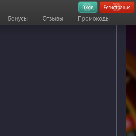
Вход
Регистрация
Бонусы
Отзывы
Промокоды