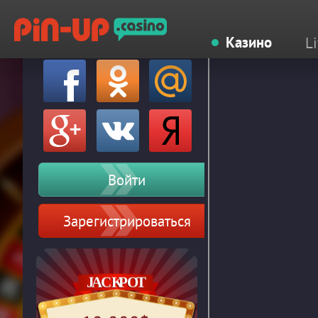
Казино
L
Войти
Зарегистрироваться